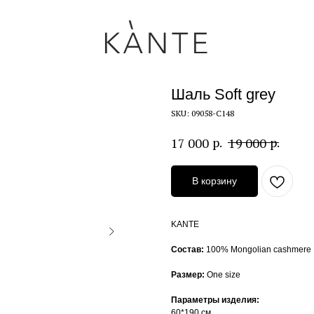
Шаль Soft grey
SKU:
09058-C148
р.
р.
17 000
19 000
В корзину
KANTE
Состав:
100% Mongolian cashmere
Размер:
One size
Параметры изделия:
60*190 см