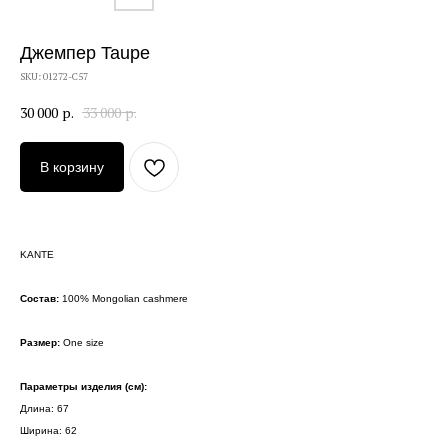
Джемпер Taupe
SKU:
01272-C57
30 000
р.
33 000
р.
В корзину
KANTE
Состав:
100% Mongolian cashmere
Размер:
One size
Параметры изделия (см):
Длина: 67
Ширина: 62