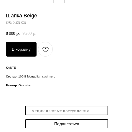
Шапка Beige
SKU:
04132-C02
8 000
р.
9 500
р.
В корзину
KANTE
Состав:
100% Mongolian cashmere
Размер:
One size
Подписаться